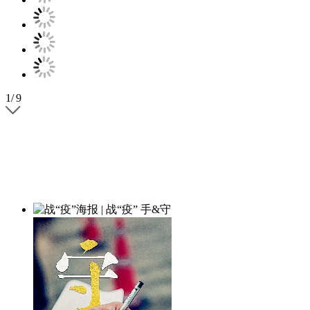
1
/
9