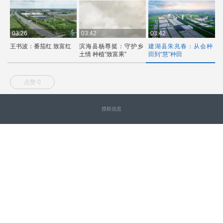
03:26
03:42
03:42
0
王书波：番茄红 致富红
滨海县杨尊挺：守护乡
建湖县朱兆春：从会种
土情 种植“致富果”
田到“慧”种田
点赞 0
授权信息