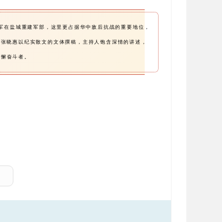
四军在盐城重建军部，这里更占据华中敌后抗战的重要地位，
家张晓惠以纪实散文的文体撰稿，主持人饱含深情的讲述，
不懈奋斗者。