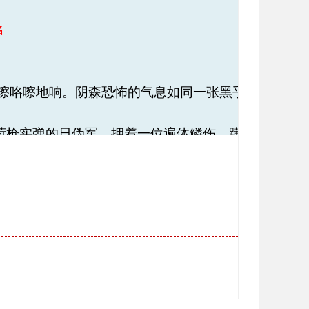
名
咯嚓咯嚓地响。阴森恐怖的气息如同一张黑乎乎
荷枪实弹的日伪军，押着一位遍体鳞伤，蹒跚
戴着圆边眼镜，昂首挺立在早已挖好的深坑前，
倒日本帝国主义！”
埋上土……
。这是1941年11月底。
的共产党员方强同志。
他幼年依靠亲友接济维持生活。在亲友的帮助
于他工作负责又勤奋好学，病人们被他的好学
从戎进了黄埔军官学校。北伐战争时期，他在