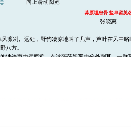
向上滑动阅览
莽原埋忠骨 盐阜留英
张晓惠
寒风凛冽。远处，野狗凄凉地叫了几声，芦叶在风中
四野八方。
当的铁镣声由远而近，在这茫茫黑夜中分外刺耳。一群
了伍佑镇东荒郊金家坝。他身穿血迹斑斑的灰布袍，
色。他理了理自己的头发，怒视着敌人大声高呼：“打
空，传得很远很远,敌人惊恐万状，连忙将他推下坑，
被听到呼喊口号声，恰巧路过的一位姓金的老太太看到了
号壮烈牺牲的人，就是新四军派到苏北盐东县任县长
袁文彬，1901年出生在上海青浦的一个贫苦家庭，
几年书。为了生活，他先后在医院当勤杂工、看护。由
主动资助他读书，他考入了上海同济大学医科，后投笔