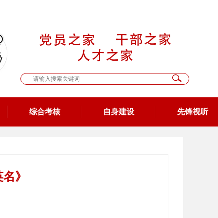
综合考核
自身建设
先锋视听
英名》