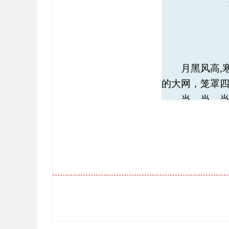
月黑风高,
的大网，笼罩
当、当、
而行的人,走向
神色镇定毫无惧
呼喊声划破夜
这一情景却
这位高呼着口
方强，原名
下，勉强读了
精神所感动，