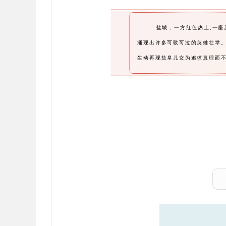
盐城，一方红色热土,一
涌现出许多可歌可泣的英雄壮举。
生动再现盐阜儿女为追求真理而