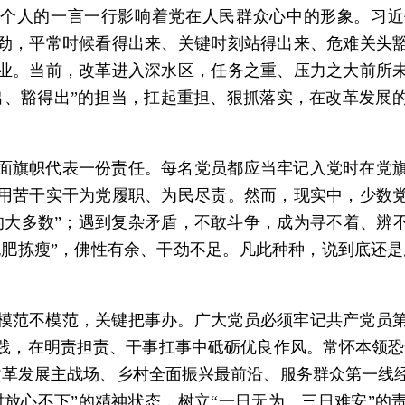
个人的一言一行影响着党在人民群众心中的形象。习近
劲，平常时候看得出来、关键时刻站得出来、危难关头
业。当前，改革进入深水区，任务之重、压力之大前所
出、豁得出”的担当，扛起重担、狠抓落实，在改革发展
面旗帜代表一份责任。每名党员都应当牢记入党时在党
用苦干实干为党履职、为民尽责。然而，现实中，少数
的大多数”；遇到复杂矛盾，不敢斗争，成为寻不着、辨不
挑肥拣瘦”，佛性有余、干劲不足。凡此种种，说到底还是
模范不模范，关键把事办。广大党员必须牢记共产党员
践，在明责担责、干事扛事中砥砺优良作风。常怀本领恐慌
改革发展主战场、乡村全面振兴最前沿、服务群众第一线
时放心不下”的精神状态，树立“一日无为、三日难安”的