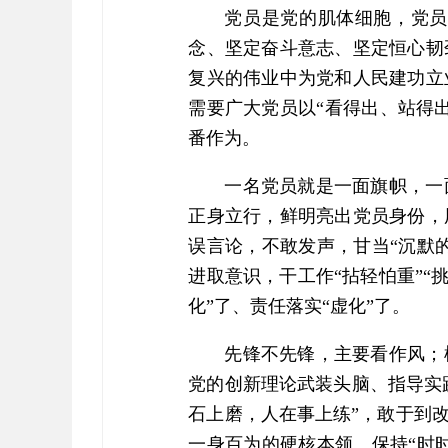
党员是党的肌体细胞，党员
念、坚定奋斗意志、坚定恒心韧
复兴的伟业中为党和人民建功立
需要广大党员以“看得出、站得
番作为。
一名党员就是一面旗帜，一
正身立行，鲜明亮出党员身份，
误言论，不敢发声，甘当“沉默
进取意识，干工作“拈轻怕重”“
化”了、责任落实“虚化”了。
先锋不先锋，主要看作风；
党的创新理论武装头脑、指导实
石上磨，人在事上练”，敢于到
一身百为的硬核本领。保持“时