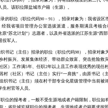
（职位代码80），招录对象为：持有残联核发的第二代《
人员。该职位限盐城市户籍（生源）。
招录的职位（职位代码90－91），招录对象为：我省设
经我省项目管理办公室选拔派遣，服务期满且考核合格
含原“苏北计划”）志愿者，以及外省选派的江苏生源“西
退役军人。
组织书记（主任）招录的职位（职位代码98），招录对象
乡村振兴、发展集体经济、带动群众致富、突击抢险救
社区）工作满5年、任职2年以上且工作表现优秀的现任
因村（社区）书记（主任）实行“一肩挑”，由原书记（
组织书记（主任）须在村干部专业化星级管理中当前被评
学生村官等人员。
）职位的报考者，一般不受生源地或者户籍限制，职位如
前；省盐城监狱职位的报考者，生源地或者户籍要求按照《