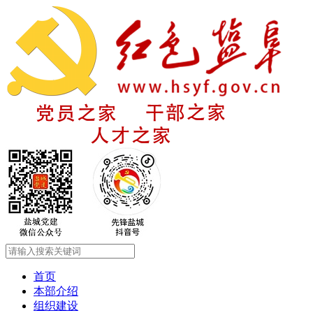
首页
本部介绍
组织建设