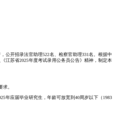
公开招录法官助理522名、检察官助理331名。根据中
江苏省2025年度考试录用公务员公告》精神，制定本
要求。
025年应届毕业研究生，年龄可放宽到40周岁以下（1983