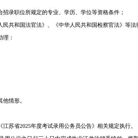
合招录职位所规定的专业、学历、学位等资格条件；
人民共和国法官法》、《中华人民共和国检察官法》等法
助理：
其他情形。
江苏省2025年度考试录用公务员公告》相关规定执行。