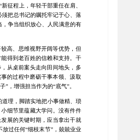
“新征程上，年轻干部重任在肩、
必须把总书记的嘱托牢记于心、落
担当，争当组织放心、人民满意的有
平较高、思维视野开阔等优势，但
才能得到老百姓的信赖和支持。干
步，从桌前案头走向田间地头，多
实事的过程中磨砺干事本领、汲取
子”，增强担当作为的“底气”。
”的道理，脚踏实地把小事做精、琐
，小细节里蕴藏大学问。没有件件
长发展的关键时期，应当拿出干就
不放过任何“细枝末节”，兢兢业业
。