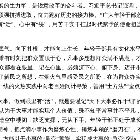
展的生力军，是锐意改革的奋斗者。习近平总书记强调，
顽强拼搏进取，奋力跑好历史的接力棒。”广大年轻干部
有“活”、心中有“畏”，用苦干实干扛起时代赋予的使命
强底气。向下扎根，才能向上生长。年轻干部具有文化水
唯有时刻把群众置顶于心，凡事多想想群众满不满意，
众都看在眼里、记在心里。必须沉下心、俯下身、迈开
中了解民之所想，在烟火气里感受民之所盼，在为群众办
线的火热实践中向老百姓问计寻策，善用“土方法”“金点
大事。做到眼里有“活”，就是要谨记“天下大事必作于细
认为干大事才能实现个人价值，殊不知平常事并不平凡
造空中楼阁，缺乏支撑，无从下手。年轻干部正处于成
精神，把点滴小事作为磨炼心性、锤炼本领的“磨刀石”，
方能以干小事的“量变”蓄能，实现成大事的“质变”突破