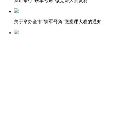
我市举行“铁军号角”微党课大赛复赛
关于举办全市“铁军号角”微党课大赛的通知
关于党课 这些常识必须要知道
动态
“学党史、忆初心、铸铁军”示范党课进基层先锋行活动
建湖县“先锋党课乡村行”活动走进田曹
亭湖区示范党课进基层先锋行活动走进新洋经济区