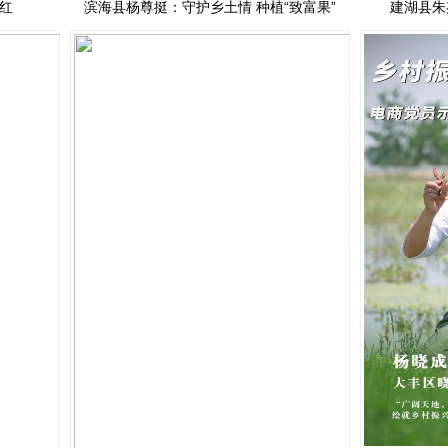
富红
滨海县杨尊挺：守护乡土情 种植“致富果”
建湖县朱