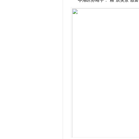
亭湖区孙靖宇：“粮”辰美景 致富