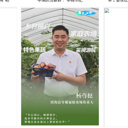
有“稻”
亭湖区仇春辉： 冬桃书记
阜宁县张红